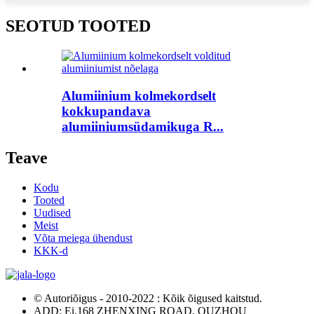
SEOTUD TOOTED
Alumiinium kolmekordselt
kokkupandava
alumiiniumsüdamikuga R...
Teave
Kodu
Tooted
Uudised
Meist
Võta meiega ühendust
KKK-d
© Autoriõigus - 2010-2022 : Kõik õigused kaitstud.
ADD: Ei.168 ZHENXING ROAD, QUZHOU