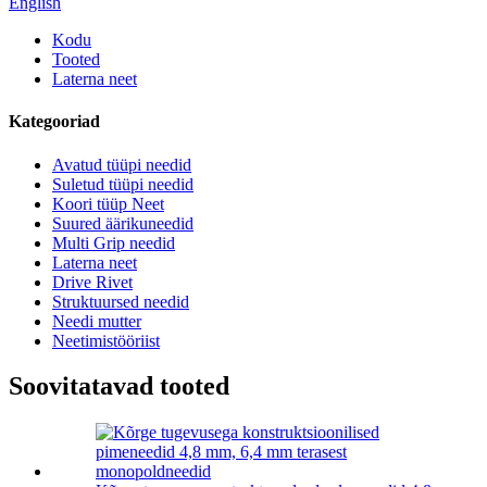
English
Kodu
Tooted
Laterna neet
Kategooriad
Avatud tüüpi needid
Suletud tüüpi needid
Koori tüüp Neet
Suured äärikuneedid
Multi Grip needid
Laterna neet
Drive Rivet
Struktuursed needid
Needi mutter
Neetimistööriist
Soovitatavad tooted