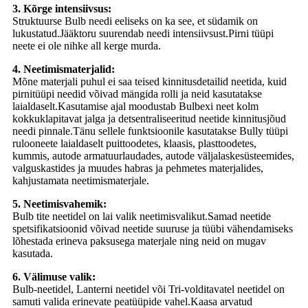
3. Kõrge intensiivsus:
Struktuurse Bulb needi eeliseks on ka see, et südamik on
lukustatud.Jääktoru suurendab needi intensiivsust.Pirni tüüpi
neete ei ole nihke all kerge murda.
4. Neetimismaterjalid:
Mõne materjali puhul ei saa teised kinnitusdetailid neetida, kuid
pirnitüüpi needid võivad mängida rolli ja neid kasutatakse
laialdaselt.Kasutamise ajal moodustab Bulbexi neet kolm
kokkuklapitavat jalga ja detsentraliseeritud neetide kinnitusjõud
needi pinnale.Tänu sellele funktsioonile kasutatakse Bully tüüpi
rulooneete laialdaselt puittoodetes, klaasis, plasttoodetes,
kummis, autode armatuurlaudades, autode väljalaskesüsteemides,
valguskastides ja muudes habras ja pehmetes materjalides,
kahjustamata neetimismaterjale.
5. Neetimisvahemik:
Bulb tite neetidel on lai valik neetimisvalikut.Samad neetide
spetsifikatsioonid võivad neetide suuruse ja tüübi vähendamiseks
lõhestada erineva paksusega materjale ning neid on mugav
kasutada.
6. Välimuse valik:
Bulb-neetidel, Lanterni neetidel või Tri-volditavatel neetidel on
samuti valida erinevate peatüüpide vahel.Kaasa arvatud