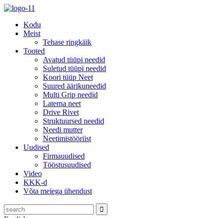
Kodu
Meist
Tehase ringkäik
Tooted
Avatud tüüpi needid
Suletud tüüpi needid
Koori tüüp Neet
Suured äärikuneedid
Multi Grip needid
Laterna neet
Drive Rivet
Struktuursed needid
Needi mutter
Neetimistööriist
Uudised
Firmauudised
Tööstusuudised
Video
KKK-d
Võta meiega ühendust