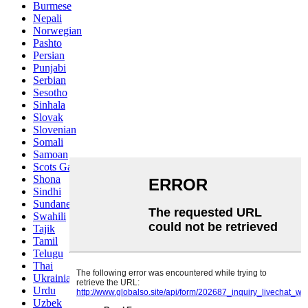
Burmese
Nepali
Norwegian
Pashto
Persian
Punjabi
Serbian
Sesotho
Sinhala
Slovak
Slovenian
Somali
Samoan
Scots Gaelic
Shona
Sindhi
Sundanese
Swahili
Tajik
Tamil
Telugu
Thai
Ukrainian
Urdu
Uzbek