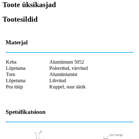
Toote üksikasjad
Tootesildid
Materjal
Keha
Alumiinium 5052
Lõpetama
Poleeritud, värvitud
Torn
Alumiiniumist
Lõpetama
Lihvitud
Pea tüüp
Kuppel, suur äärik
Spetsifikatsioon