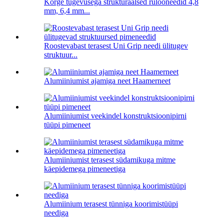
Kõrge tugevusega strukturaalsed rulooneedid 4,8
mm, 6,4 mm...
Roostevabast terasest Uni Grip needi ülitugev
struktuur...
Alumiiniumist ajamiga neet Haamerneet
Alumiiniumist veekindel konstruktsioonipirni
tüüpi pimeneet
Alumiiniumist terasest südamikuga mitme
käepidemega pimeneetiga
Alumiinium terasest tünniga koorimistüüpi
neediga