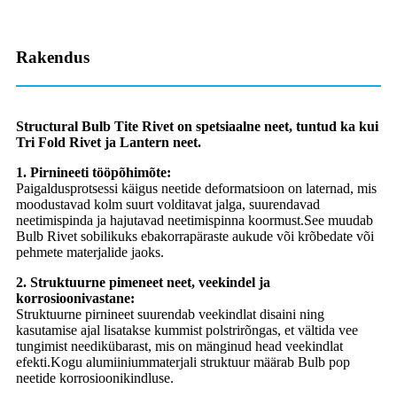
Rakendus
Structural Bulb Tite Rivet on spetsiaalne neet, tuntud ka kui
Tri Fold Rivet ja Lantern neet.
1. Pirnineeti tööpõhimõte:
Paigaldusprotsessi käigus neetide deformatsioon on laternad, mis
moodustavad kolm suurt volditavat jalga, suurendavad
neetimispinda ja hajutavad neetimispinna koormust.See muudab
Bulb Rivet sobilikuks ebakorrapäraste aukude või krõbedate või
pehmete materjalide jaoks.
2. Struktuurne pimeneet neet, veekindel ja
korrosioonivastane:
Struktuurne pirnineet suurendab veekindlat disaini ning
kasutamise ajal lisatakse kummist polstrirõngas, et vältida vee
tungimist needikübarast, mis on mänginud head veekindlat
efekti.Kogu alumiiniummaterjali struktuur määrab Bulb pop
neetide korrosioonikindluse.