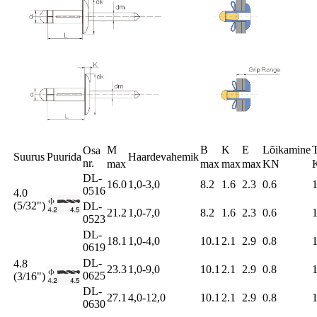
M
B
K
E
Lõikamine
Osa
Suurus
Puurida
Haardevahemik
nr.
max
max
max
max
KN
DL-
16.0
1,0-3,0
8.2
1.6
2.3
0.6
1
0516
4.0
(5/32")
DL-
21.2
1,0-7,0
8.2
1.6
2.3
0.6
1
0523
DL-
18.1
1,0-4,0
10.1
2.1
2.9
0.8
1
0619
DL-
4.8
23.3
1,0-9,0
10.1
2.1
2.9
0.8
1
0625
(3/16")
DL-
27.1
4,0-12,0
10.1
2.1
2.9
0.8
1
0630