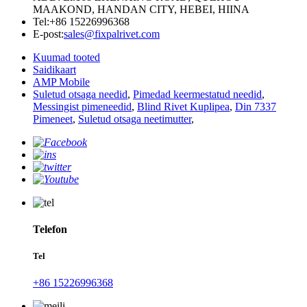
MAAKOND, HANDAN CITY, HEBEI, HIINA
Tel:
+86 15226996368
E-post:
sales@fixpalrivet.com
Kuumad tooted
Saidikaart
AMP Mobile
Suletud otsaga needid
,
Pimedad keermestatud needid
,
Messingist pimeneedid
,
Blind Rivet Kuplipea
,
Din 7337
Pimeneet
,
Suletud otsaga neetimutter
,
Telefon
Tel
+86 15226996368