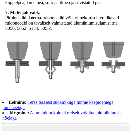
kuppelpea, lame pea, suur äärikpea ja süvistatud pea.
7. Materjali valik:
Pirnineedid, laterna-rulooneedid või kolmekordselt volditavad
rulooneedid on tavaliselt valmistatud alumiiniumisulamist (nt
5050, 5052, 5154, 5056).
Eelmine:
Teras terasest südamikuga mitme käepidemega
pimeneetiga
Järgmine:
Alumiinium kolmekordselt volditud alumiiniumist
nõelaga