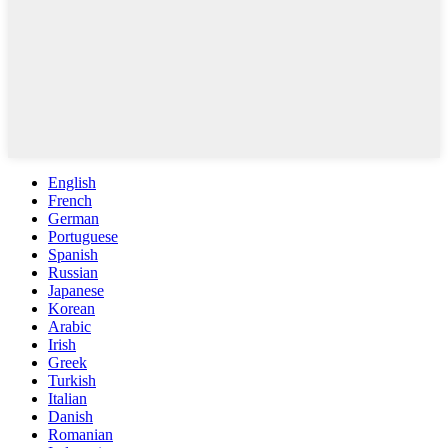
English
French
German
Portuguese
Spanish
Russian
Japanese
Korean
Arabic
Irish
Greek
Turkish
Italian
Danish
Romanian