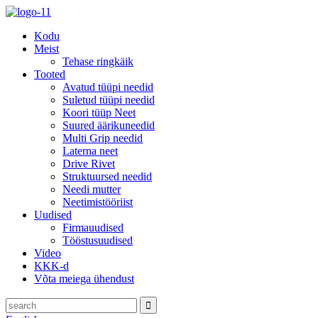
Kodu
Meist
Tehase ringkäik
Tooted
Avatud tüüpi needid
Suletud tüüpi needid
Koori tüüp Neet
Suured äärikuneedid
Multi Grip needid
Laterna neet
Drive Rivet
Struktuursed needid
Needi mutter
Neetimistööriist
Uudised
Firmauudised
Tööstusuudised
Video
KKK-d
Võta meiega ühendust