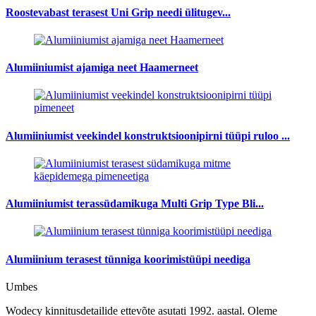
Roostevabast terasest Uni Grip needi ülitugev...
Alumiiniumist ajamiga neet Haamerneet
Alumiiniumist veekindel konstruktsioonipirni tüüpi ruloo ...
Alumiiniumist terassüdamikuga Multi Grip Type Bli...
Alumiinium terasest tünniga koorimistüüpi neediga
Umbes
Wodecy kinnitusdetailide ettevõte asutati 1992. aastal. Oleme