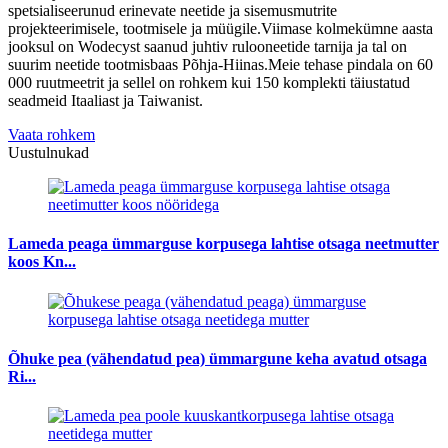
spetsialiseerunud erinevate neetide ja sisemusmutrite
projekteerimisele, tootmisele ja müügile.Viimase kolmekümne aasta
jooksul on Wodecyst saanud juhtiv rulooneetide tarnija ja tal on
suurim neetide tootmisbaas Põhja-Hiinas.Meie tehase pindala on 60
000 ruutmeetrit ja sellel on rohkem kui 150 komplekti täiustatud
seadmeid Itaaliast ja Taiwanist.
Vaata rohkem
Uustulnukad
Lameda peaga ümmarguse korpusega lahtise otsaga neetmutter
koos Kn...
Õhuke pea (vähendatud pea) ümmargune keha avatud otsaga
Ri...