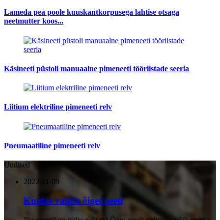
Lameda pea poole kuuskantkorpusega lahtise otsaga
neetmutter koos...
Käsineeti püstoli manuaalne pimeneeti tööriistade seeria
Liitium elektriline pimeneeti relv
Pneumaatiline pimeneeti relv
Uudised
2022-11-09
Kuidas valida õiget neeti
Pimeneetil on palju eeliseid.Õige needi valimine võib muuta