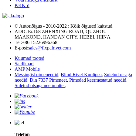
KKK-d
© Autoriõigus - 2010-2022 : Kõik õigused kaitstud.
ADD: Ei.168 ZHENXING ROAD, QUZHOU
MAAKOND, HANDAN CITY, HEBEI, HIINA
Tel:
+86 15226996368
E-post:
sales@fixpalrivet.com
Kuumad tooted
Saidikaart
AMP Mobile
Messingist pimeneedid
,
Blind Rivet Kuplipea
,
Suletud otsaga
needid
,
Din 7337 Pimeneet
,
Pimedad keermestatud needid
,
Suletud otsaga neetimutter
,
Telefon