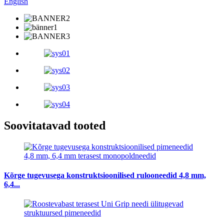
English
Soovitatavad tooted
Kõrge tugevusega konstruktsioonilised rulooneedid 4,8 mm,
6,4...