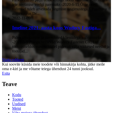
teie neetimise veelgi paremaks -2020-6-15 Õige needi
valimisel tuleb arvestada järgmiste tingimustega.1.Puuritava
augu suurus Dr...
2022-11-09
Imeline 2021. aasta koos Wodecy Fastiga...
Pidev täiustamine ja uuendused klientidega kohtumiseks
-2021-3-9 Praegu veerevad Wodecy Fastener Co., Ltd.
tootmistsehhis masina häälel pidevalt välja väikesed needid ja
töötajad...
Vaata rohkem
Kui soovite küsida meie toodete või hinnakirja kohta, jätke meile
oma e-kiri ja me võtame teiega ühendust 24 tunni jooksul.
Esita
Teave
Kodu
Tooted
Uudised
Meist
Võta meiega ühendust